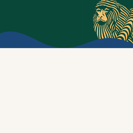
Inaugurado em outubro de 2021, o Centro Bugio
nasce com vocação e vontade de ser Pub, Casa de
Shows e Espaço Cultural. Está sediado no centro